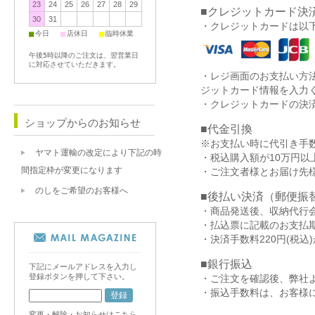
23
24
25
26
27
28
29
■クレジットカード決
30
31
・クレジットカードは以
■
■
■
今日
店休日
臨時休業
午後5時以降のご注文は、翌営業日
に対応させていただきます。
・レジ画面のお支払い方
ジットカード情報を入力
・クレジットカードの決
ショップからのお知らせ
■代金引換
※お支払い時に代引き手数
ヤマト運輸の改定により下記の時
・税込購入額が10万円
間指定枠が変更になります
・ご注文者様とお届け先
のしをご希望のお客様へ
■後払い決済（郵便振替
・商品発送後、収納代行会
・払込票に記載のお支払
・決済手数料220円(税込
■銀行振込
下記にメールアドレスを入力し
登録ボタンを押して下さい。
・ご注文を確認後、弊社
・振込手数料は、お客様
変更・解除・お知らせはこちら