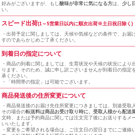
好みがございますが、もし
酸味が非常に気になる方
は、
少し
い。
スピード出荷
(1～5営業日以内に順次出荷※土日祝日除く)
・出荷予定に関しましては、天候や気候などの条件で、お届
すのであらかじめご了承ください。
到着日の指定について
・商品の到着に関しましては、生育状況や天候の状況により
ります。そのため、誠に申し訳ございませんが到着日の指定
承ください。
・「時間帯の指定」は可能でございます。
商品発送後の住所変更について
・商品発送後のお届け先住所変更につきましては、別途受取
その場合の
転送料は商品お受け取り時に、受取人様から配送
文時、または予約商品に関しては注文完了後にお送りするメ
いいたします。
・変更をご希望される場合は、ご注文日の翌日までにご連絡