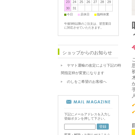
23
24
25
26
27
28
29
30
31
■
■
■
今日
店休日
臨時休業
午後5時以降のご注文は、翌営業日
に対応させていただきます。
ショップからのお知らせ
ヤマト運輸の改定により下記の時
間指定枠が変更になります
のしをご希望のお客様へ
下記にメールアドレスを入力し
登録ボタンを押して下さい。
変更・解除・お知らせはこちら