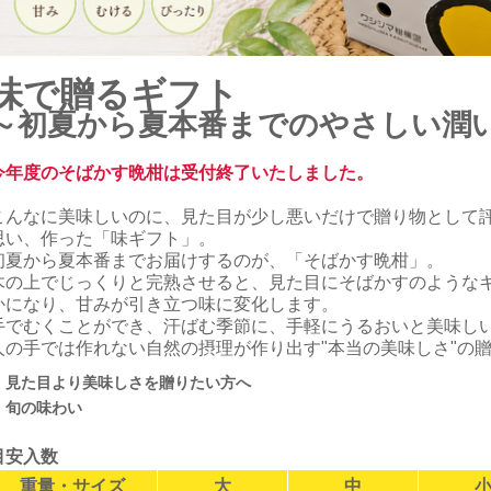
味で贈るギフト
～初夏から夏本番までのやさしい潤
今年度のそばかす晩柑は受付終了いたしました。
こんなに美味しいのに、見た目が少し悪いだけで贈り物として
思い、作った「味ギフト」。
初夏から夏本番までお届けするのが、「そばかす晩柑」。
木の上でじっくりと完熟させると、見た目にそばかすのような
かになり、甘みが引き立つ味に変化します。
手でむくことができ、汗ばむ季節に、手軽にうるおいと美味し
人の手では作れない自然の摂理が作り出す"本当の美味しさ"の
✔
見た目より美味しさを贈りたい方へ
✔
旬の味わい
目安入数
重量・サイズ
大
中